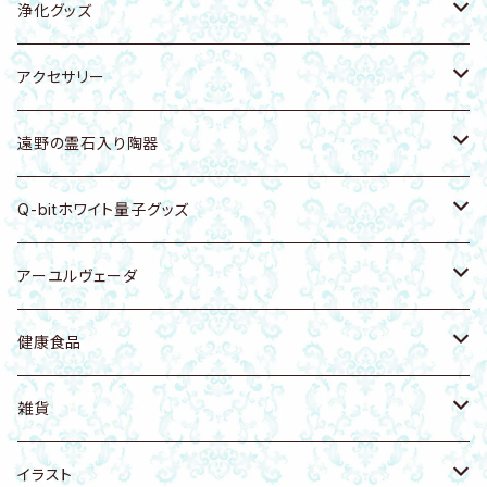
キーホルダー・バッグチャーム
キーホルダー・ストラップ
エナジープレート
浄化グッズ
浄化トレー
置物
キーホルダー・バッグチャーム
天然石
アクセサリー
シートタイプ
浄化グッズ
ブレスレット
ホワイトセージ
アクセサリーホルダー
遠野の霊石入り陶器
ピアス・イヤリング・イヤーカフ
ピアス・イヤリング
パロサント
ピアス・イヤリング・イヤーカフ
食器・浄化皿
Q-bitホワイト量子グッズ
ネックレス
ネックレス
お香
キーホルダー・バッグチャーム
カッサ・ツボ押し
健康グッズ
アーユルヴェーダ
ヘアゴム
リング
天然木
ブレスレット
アクセサリー
カンサマッサージツール
健康食品
フェイシャル講座
雑貨
置物
ネックレス
植木鉢
健康食品
天然塩
雑貨
アンクレット
アンクレット
リング
健康ケア商品
無添加生コラーゲン
猫グッズ
イラスト