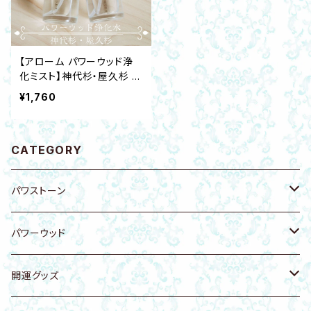
【アローム パワーウッド浄
化ミスト】神代杉・屋久杉 ウ
ッドチップ・遠野の霊石さざ
¥1,760
れ付きガラススプレーボト
ル 邪気除け リラックス 虫
除け
CATEGORY
パワストーン
原石
パワーウッド
ブレスレット
ブレスレット
開運グッズ