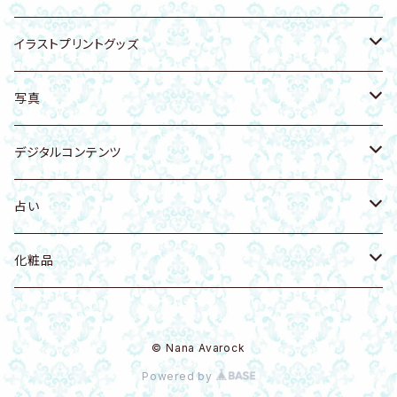
遠野の霊石入り陶器
龍体文字
ヘアゴム
アーユルヴェーダ
犬グッズ
動物・生き物
イラストプリントグッズ
猫
天然石付きイラスト・写真
雑貨
スカルグッズ
人物
Tシャツ
写真
猫科
リング
アート
イラストカード
開運・天使・神聖幾何学
バッグ
空・月・太陽・虹
デジタルコンテンツ
犬
置物
壁かけアート
花・自然
ファブリックボード
自然・山・植物・花
Music
占い
鳥
虹 レインボー
Ｔシャツ・衣類
龍グッズ
海・海の生き物
タオル
寺社仏閣
健康法
八百万の神開運歴 守護神鑑定書
化粧品
花 フラワー
化粧品
アマビエグッズ
神獣・幻獣・伝説の生き物
アクリルグッズ
写真
八百万の神開運歴 密霊鑑定書
DIAMO（ダイヤモンドパウダー入）
© Nana Avarock
龍・ドラゴン
モビール
Q-bitホワイト量子
Powered by