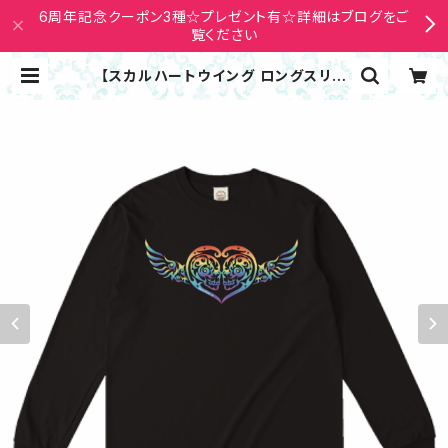
6周年記念クーポン3種☆プレゼント有☆詳細はブログをご
覧ください
【スカルハートウイング ロングスリー
ブTシャツ】虹色オーガニックコットン
ブラックS～XXL ドクロ トライバル
| Nana Avarock