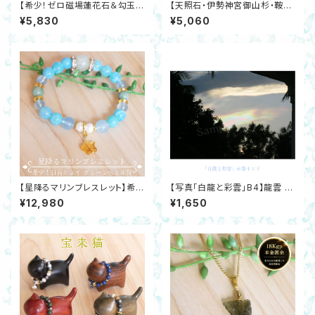
【希少！ゼロ磁場蓮花石＆勾玉ア
【天照石・伊勢神宮御山杉・鞍馬
メジスト付ストラップ】ルチルクォ
石付ペガサスキーホルダー】ム
¥5,830
¥5,060
ーツ・ヘマタイト・水晶 開運 邪
ーンストーン 陰陽 ゴールド シ
気除け
ルバー開運 金運 邪気除け
【星降るマリンブレスレット】希
【写真「白龍と彩雲」B4】龍雲 虹
少！日高ヒスイ・グリーンベリル・
色 空 南インド ダウンロード 開
¥12,980
¥1,650
アクアマリン・ラリマー・シトリ
運 高波動
ン・シェルパール 金運 恋愛運 邪
気除け