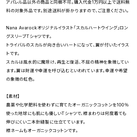
アパレル品以外の商品と同梱不可。購入代金1万円以上で送料無
料の対象外品です。別途送料が掛かりますので、ご注意ください。
Nana Avarockオリジナルイラスト「スカルハートウイング」ロン
グスリーブTシャツです。
トライバルのスカルが向き合いハートになって、翼が付いたイラス
トです。
スカルは風水的に魔除け、再生と復活、不屈の精神を象徴してい
ます。翼は財運や幸運を呼び込むといわれています。幸運や希望
の象徴の虹色。
【素材】
農薬や化学肥料を使わずに育てたオーガニックコットンを100％
使った地球にも肌にも優しいTシャツで、襟まわりは何度着ても
伸びにくい二本針縫製に仕立てています。
襟ネームもオーガニックコットンです。