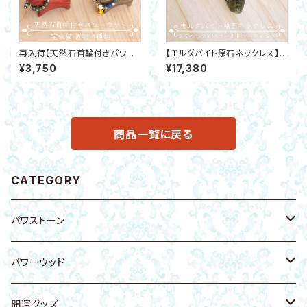
再入荷【天然石首輪付きパワー
【モルダバイト原石ネックレス】テ
ウッド宝来猫4種】金運・勝負運・
クタイト ステンレスK18ゴールド
¥3,750
¥17,380
浄化・厄除けテラヘルツ北投石
コーティングチェーン 開運 ヒー
淡水パール 開運
リング 邪気除け
商品一覧に戻る
CATEGORY
パワストーン
原石
パワーウッド
ブレスレット
ブレスレット
開運グッズ