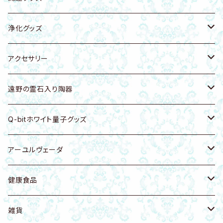
キーホルダー・バッグチャーム
キーホルダー・ストラップ
エナジープレート
浄化グッズ
浄化トレー
置物
キーホルダー・バッグチャーム
天然石
アクセサリー
シートタイプ
浄化グッズ
ブレスレット
ホワイトセージ
アクセサリーホルダー
遠野の霊石入り陶器
ピアス・イヤリング・イヤーカフ
ピアス・イヤリング
パロサント
ピアス・イヤリング・イヤーカフ
食器・浄化皿
Q-bitホワイト量子グッズ
ネックレス
ネックレス
お香
キーホルダー・バッグチャーム
カッサ・ツボ押し
健康グッズ
アーユルヴェーダ
ヘアゴム
リング
天然木
ブレスレット
アクセサリー
カンサマッサージツール
健康食品
フェイシャル講座
雑貨
置物
ネックレス
植木鉢
健康食品
天然塩
雑貨