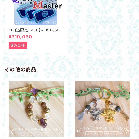
11日迄限定SALE【Q-bitマスタ
ー】据え置き型Q-bitホワイト量
¥610,060
子発生装置 最新機器☆数量限
定で豪華特典あり
6%OFF
その他の商品