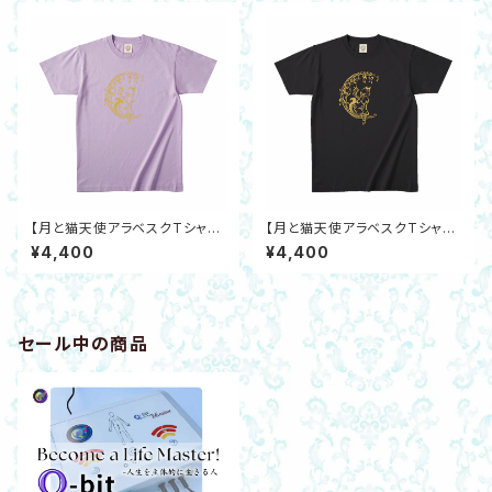
【月と猫天使アラベスクTシャ
【月と猫天使アラベスクTシャ
ツ】オーガニックコットン ライト
ツ】オーガニックコットン ブラッ
¥4,400
¥4,400
パープルS～XXL三日月エンジ
クS～XXL 三日月エンジェルキ
ェルキャット
ャット
セール中の商品