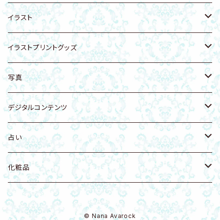
アンクレット
アンクレット
リング
健康ケア商品
無添加生コラーゲン
猫グッズ
イラスト
遠野の霊石入り陶器
龍体文字
ヘアゴム
アーユルヴェーダ
犬グッズ
動物・生き物
イラストプリントグッズ
猫
天然石付きイラスト・写真
雑貨
スカルグッズ
人物
Tシャツ
写真
猫科
リング
アート
イラストカード
開運・天使・神聖幾何学
バッグ
空・月・太陽・虹
デジタルコンテンツ
犬
置物
壁かけアート
花・自然
ファブリックボード
自然・山・植物・花
Music
占い
鳥
虹 レインボー
Ｔシャツ・衣類
龍グッズ
海・海の生き物
タオル
寺社仏閣
健康法
八百万の神開運歴 守護神鑑定書
化粧品
花 フラワー
化粧品
アマビエグッズ
神獣・幻獣・伝説の生き物
アクリルグッズ
写真
八百万の神開運歴 密霊鑑定書
DIAMO（ダイヤモンドパウダー入）
© Nana Avarock