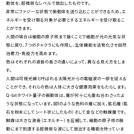
動体を、超微弱なレベルで放出したものです。
非常にファジーな状態で振動体を送り込むことができるため、エ
ネルギーを受け取る対象が必要とするエネルギーを受け取るこ
とができます。
人間の場合は細胞の原子核まで届くことで細胞が元の元気な状
態に戻り、7つのチャクラにも作用し、生体機能を活発化させ自然
治癒力・免疫力を高めます。
色はそれぞれの波長の長さの違いによって、異なる見え方をしま
す。
人間は可視光線と呼ばれる太陽光からの電磁波の一部を捉える
ことができ、それらの色は人体に大きな健康効果をもたらします。
Q-bitホワイト量子の振動体は、層が何十にも重ね合わさったよ
うな状態になっています。図1のような色料の層に加え、鉱石層（鉱
石を粉末にしてシート状にしたもの）そして金などの触媒層です。
触媒は大きな波長（エネルギー）を圧縮して、細胞の原子核の振
動にまで到達する超微弱な波にして放出する機能を持っていま