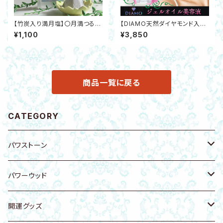
【竹炭入り満月塩】〇月満つる夜
【DIAMO天然ダイヤモンド入ジ
のかぐや姫の塩〇高還元天然塩
ェルオイル美容液】0.1 ct塗るダ
¥1,100
¥3,850
イヤモンド バラ精油 オールイン
ワン アンチエイジング
商品一覧に戻る
CATEGORY
パワストーン
原石
パワーウッド
ブレスレット
ブレスレット
開運グッズ