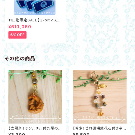
11日迄限定SALE【Q-bitマスタ
ー】据え置き型Q-bitホワイト量
¥610,060
子発生装置 最新機器☆数量限
定で豪華特典あり
6%OFF
その他の商品
【太陽タイチンルチル付九尾の狐
【希少！ゼロ磁場蓮花石付き宇宙
ストラップ】木彫り三日月シトリ
キーホルダー】リビアングラス・
¥3,300
¥5,500