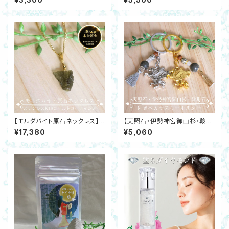
ン・ゴールデンタイガーズアイ 星
星型シトリン・アクアオーラ 土星
開運 金運 邪気除け
月カン ゴールド 開運 邪気除け
【モルダバイト原石ネックレス】テ
【天照石・伊勢神宮御山杉・鞍馬
クタイト ステンレスK18ゴールド
石付ペガサスキーホルダー】ム
¥17,380
¥5,060
コーティングチェーン 開運 ヒー
ーンストーン 陰陽 ゴールド シ
リング 邪気除け
ルバー開運 金運 邪気除け