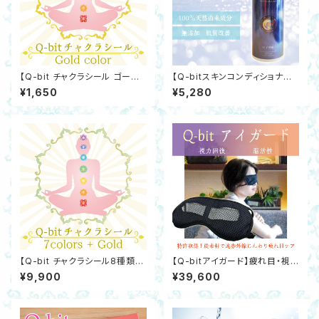
【Q-bit チャクラシール ゴール
【Q-bitスキンコンディショナー】
ド】トルマリン・特殊鉱石入り チ
ふき取り化粧水 肌質改善 無添
¥1,650
¥5,280
ャクラ調整 氣の巡り コリや痛み
加ローション 抗酸化 自然治癒
に Q-bitホワイト量子
力
【Q-bit チャクラシール8種類セ
【Q-bitアイガード】疲れ目・視
ット】トルマリン・特殊鉱石入り
力回復・脳活性にQ-bitホワイト
¥9,900
¥39,600
チャクラ調整 コリや痛み 気の巡
量子発振体内臓 遠赤外線発生！
りに Q-bitホワイト量子
炭繊維