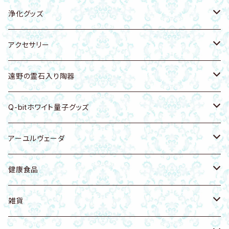
キーホルダー・バッグチャーム
キーホルダー・ストラップ
エナジープレート
浄化グッズ
浄化トレー
置物
キーホルダー・バッグチャーム
天然石
アクセサリー
シートタイプ
浄化グッズ
ブレスレット
ホワイトセージ
アクセサリーホルダー
遠野の霊石入り陶器
ピアス・イヤリング・イヤーカフ
ピアス・イヤリング
パロサント
ピアス・イヤリング・イヤーカフ
食器・浄化皿
Q-bitホワイト量子グッズ
ネックレス
ネックレス
お香
キーホルダー・バッグチャーム
カッサ・ツボ押し
健康グッズ
アーユルヴェーダ
ヘアゴム
リング
天然木
ブレスレット
アクセサリー
カンサマッサージツール
健康食品
フェイシャル講座
雑貨
置物
ネックレス
植木鉢
健康食品
天然塩
雑貨