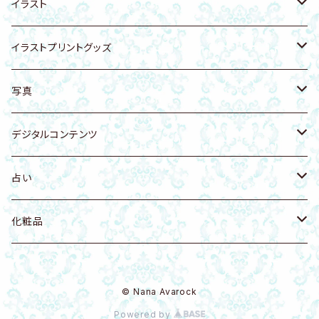
アンクレット
アンクレット
リング
健康ケア商品
無添加生コラーゲン
猫グッズ
イラスト
遠野の霊石入り陶器
龍体文字
ヘアゴム
アーユルヴェーダ
犬グッズ
動物・生き物
イラストプリントグッズ
猫
天然石付きイラスト・写真
雑貨
スカルグッズ
人物
Tシャツ
写真
猫科
リング
アート
イラストカード
開運・天使・神聖幾何学
バッグ
空・月・太陽・虹
デジタルコンテンツ
犬
置物
壁かけアート
花・自然
ファブリックボード
自然・山・植物・花
Music
占い
鳥
虹 レインボー
Ｔシャツ・衣類
龍グッズ
海・海の生き物
タオル
寺社仏閣
健康法
八百万の神開運歴 守護神鑑定書
化粧品
花 フラワー
化粧品
アマビエグッズ
神獣・幻獣・伝説の生き物
アクリルグッズ
写真
八百万の神開運歴 密霊鑑定書
DIAMO（ダイヤモンドパウダー入）
© Nana Avarock
龍・ドラゴン
モビール
Q-bitホワイト量子
Powered by