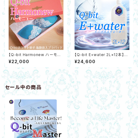
【Q-bit Harmonew ハーモニ
【Q-bit E+water 2L×12本】高
ュウ】Q-bitホワイト量子振動体
機能量子活性水 飲用水 肌水 Q
¥22,000
¥24,600
入りブラパッド抗菌防臭加工 乳
-bitホワイト量子
がん予防 コラーゲン ハリUP
セール中の商品