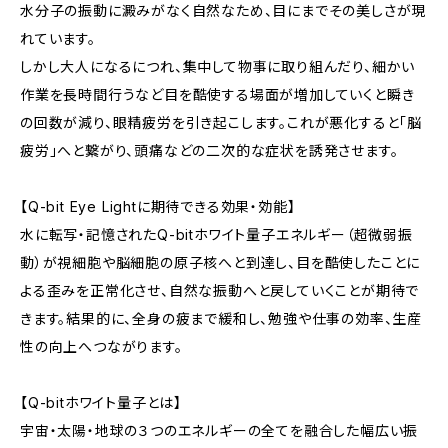
水分子の振動に澱みがなく自然なため、目にまでその美しさが現
れています。
しかし大人になるにつれ、集中して物事に取り組んだり、細かい
作業を長時間行うなど目を酷使する場面が増加していくと瞬き
の回数が減り、眼精疲労を引き起こします。これが悪化すると「脳
疲労」へと繋がり、頭痛などの二次的な症状を誘発させます。
【Q-bit Eye Lightに期待できる効果・効能】
水に転写・記憶されたQ-bitホワイト量子エネルギー（超微弱振
動）が視細胞や脳細胞の原子核へと到達し、目を酷使したことに
よる歪みを正常化させ、自然な振動へと戻していくことが期待で
きます。結果的に、全身の疲まで緩和し、勉強や仕事の効率、生産
性の向上へつながります。
【Q-bitホワイト量子とは】
宇宙・太陽・地球の３つのエネルギーの全てを融合した幅広い振