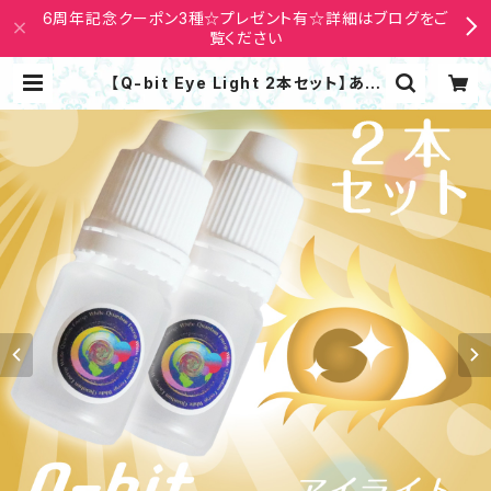
6周年記念クーポン3種☆プレゼント有☆詳細はブログをご
覧ください
【Q-bit Eye Light 2本セット】あら
ゆる目の違和感ケアにアイライト 高
機能量子濃縮液 Q-bitホワイト量子
| Nana Avarock