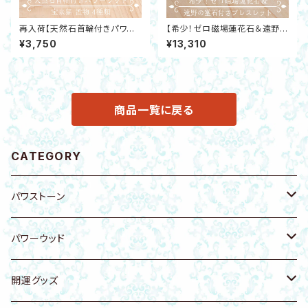
再入荷【天然石首輪付きパワー
【希少！ゼロ磁場蓮花石＆遠野の
ウッド宝来猫4種】金運・勝負運・
霊石五芒星入付ブレスレット】ラ
¥3,750
¥13,310
浄化・厄除けテラヘルツ北投石
リマー・ブルーレースアゲート・
淡水パール 開運
虹入水晶・24Kコーティングコッ
パ―ビーズ 開運
商品一覧に戻る
CATEGORY
パワストーン
原石
パワーウッド
ブレスレット
ブレスレット
開運グッズ