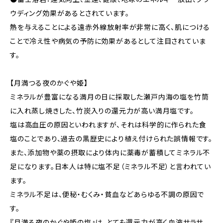
ウディング効果があるとされています。
熱を与えることによる遠赤外線放射率が非常に高く、肌につける
ことで冷え性や病気の予防に効果があるとして注目されていま
す。
【月満つる夜のかぐや姫】
ミネラルが豊富になる満月の日に採取した瀬戸内海の塩を竹筒
に入れ蒸し焼きした、竹炭入りの還元力が高い満月塩です。
塩は高血圧の原因といわれますが、それは科学的に作られた食
塩のことであり、過去の黒歴史により植え付けられた誤情報です。
また、添加物や薬の摂取により体内に薬毒が蓄積してミネラル不
足になります。日本人は特に塩不足（ミネラル不足）と言われてい
ます。
ミネラル不足は、便秘・むくみ・貧血などあらゆる不調の原因で
す。
『月満る夜のかぐや姫の塩』は、とても還元力が高く血液サラサ