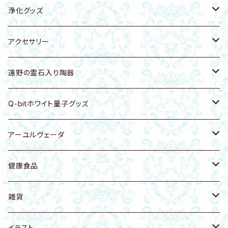
キーホルダー・バッグチャーム
キーホルダー・ストラップ
エナジープレート
浄化グッズ
浄化トレー
置物
キーホルダー・バッグチャーム
天然石
アクセサリー
シートタイプ
浄化グッズ
ブレスレット
ホワイトセージ
アクセサリーホルダー
遠野の霊石入り陶器
ピアス・イヤリング・イヤーカフ
ピアス・イヤリング
パロサント
ピアス・イヤリング・イヤーカフ
食器・浄化皿
Q-bitホワイト量子グッズ
ネックレス
ネックレス
お香
キーホルダー・バッグチャーム
カッサ・ツボ押し
健康グッズ
アーユルヴェーダ
ヘアゴム
リング
天然木
ブレスレット
アクセサリー
カンサマッサージツール
健康食品
フェイシャル講座
雑貨
置物
ネックレス
植木鉢
健康食品
天然塩
雑貨
アンクレット
アンクレット
リング
健康ケア商品
無添加生コラーゲン
猫グッズ
イラスト