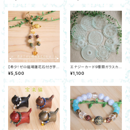
ッパ―ビーズ・ラブラドライト 開
アクアマリン・ラリマー・シトリ
運 邪気除け ゴールド
ン・シェルパール 金運 恋愛運 邪
気除け
【希少！ゼロ磁場蓮花石付き宇宙
エナジーカード9種類ガラスカラ
キーホルダー】リビアングラス・
ーアクリル製 神聖幾何学模様
¥5,500
¥1,100
星型シトリン・アクアオーラ 土星
ヒーリング 浄化 瞑想
月カン ゴールド 開運 邪気除け