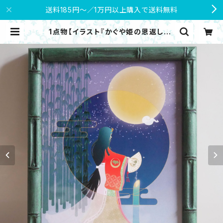
送料185円～／1万円以上購入で送料無料
1点物【イラスト『かぐや姫の恩返し』＆
かぐや姫の満月塩】天然石付きフレー
ム 遠野の霊石 富士溶岩 開運アート |
Nana Avarock