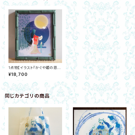
1点物【イラスト『かぐや姫の恩返
し』＆かぐや姫の満月塩】天然石
¥18,700
付きフレーム 遠野の霊石 富士
溶岩 開運アート
同じカテゴリの商品