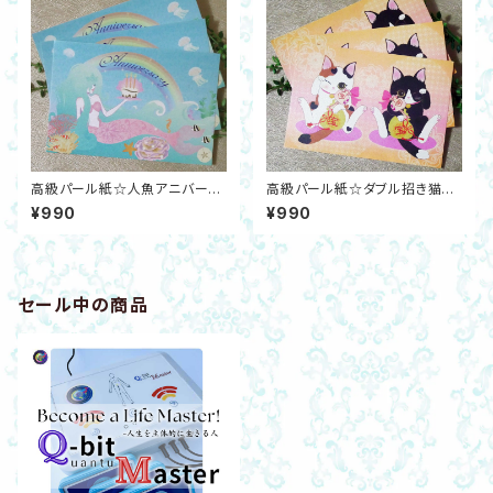
高級パール紙☆人魚アニバーサ
高級パール紙☆ダブル招き猫メ
リーカード3枚セット虹マーメイ
ッセージカード3枚セット ハート
¥990
¥990
ド
三毛猫＆八ワレ黒猫
セール中の商品