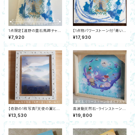
1点限定【遠野の霊石馬蹄チャー
【1点物パワーストーン付「青い
ム付☆青い鳥イラスト全面プリ
鳥」イラスト】ファブリックボード
¥7,920
¥17,930
ントトートバッグ】ポケット付きコ
遠野の霊石ラピス アパタイト ラ
ットン100 開運
リマー ストーンアート
【奇跡の1枚写真『天使の翼と天
高波動天然石・ラインストーン付
使の梯子』天然石付きフレーム
開運イラスト「人魚の海」＆ミニノ
¥13,530
¥19,800
入】エンジェライト・フェアリース
ートSet遠野の霊石アクアマリ
キンサファイア・レムリアンシー
ン マーメイド
ド 開運アート