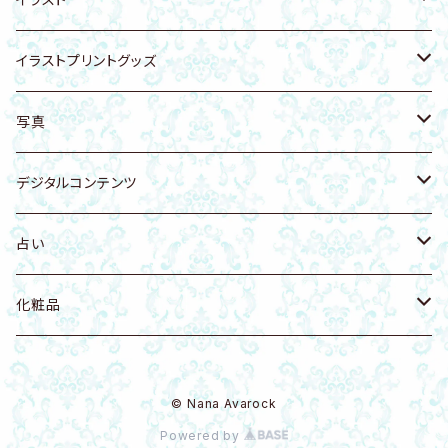
遠野の霊石入り陶器
龍体文字
ヘアゴム
アーユルヴェーダ
犬グッズ
動物・生き物
イラストプリントグッズ
猫
天然石付きイラスト・写真
雑貨
スカルグッズ
人物
Tシャツ
写真
猫科
リング
アート
イラストカード
開運・天使・神聖幾何学
バッグ
空・月・太陽・虹
デジタルコンテンツ
犬
置物
壁かけアート
花・自然
ファブリックボード
自然・山・植物・花
Music
占い
鳥
虹 レインボー
Ｔシャツ・衣類
龍グッズ
海・海の生き物
タオル
寺社仏閣
健康法
八百万の神開運歴 守護神鑑定書
化粧品
花 フラワー
化粧品
アマビエグッズ
神獣・幻獣・伝説の生き物
アクリルグッズ
写真
八百万の神開運歴 密霊鑑定書
DIAMO（ダイヤモンドパウダー入）
© Nana Avarock
龍・ドラゴン
モビール
Q-bitホワイト量子
Powered by