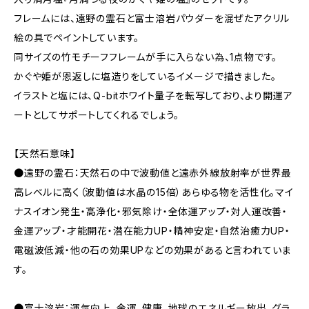
フレームには、遠野の霊石と富士溶岩パウダーを混ぜたアクリル
絵の具でペイントしています。
同サイズの竹モチーフフレームが手に入らない為、1点物です。
かぐや姫が恩返しに塩造りをしているイメージで描きました。
イラストと塩には、Q-bitホワイト量子を転写しており、より開運ア
ートとしてサポートしてくれるでしょう。
【天然石意味】
●遠野の霊石：天然石の中で波動値と遠赤外線放射率が世界最
高レベルに高く（波動値は水晶の15倍）あらゆる物を活性化。マイ
ナスイオン発生・高浄化・邪気除け・全体運アップ・対人運改善・
金運アップ・才能開花・潜在能力UP・精神安定・自然治癒力UP・
電磁波低減・他の石の効果UPなどの効果があると言われていま
す。
●富士溶岩：運気向上、金運、健康、地球のエネルギー放出、グラ