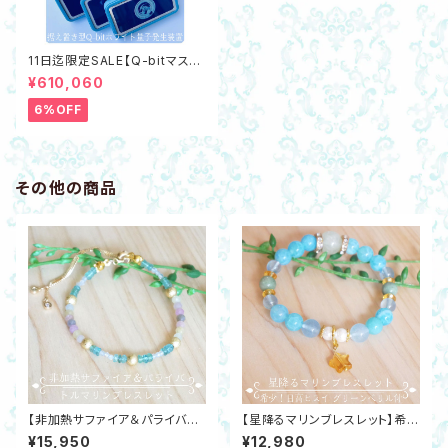
11日迄限定SALE【Q-bitマスタ
ー】据え置き型Q-bitホワイト量
¥610,060
子発生装置 最新機器☆数量限
定で豪華特典あり
6%OFF
その他の商品
【非加熱サファイア＆パライバト
【星降るマリンブレスレット】希
ルマリンブレスレット】K24gpコ
少！日高ヒスイ・グリーンベリル・
¥15,950
¥12,980