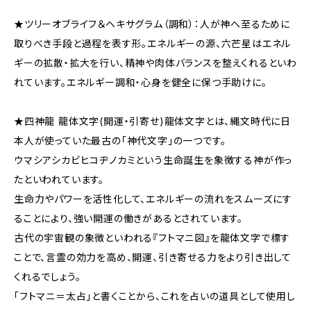
★ツリーオブライフ＆ヘキサグラム（調和）：人が神へ至るために
取りべき手段と過程を表す形。エネルギーの源、六芒星はエネル
ギーの拡散・拡大を行い、精神や肉体バランスを整えくれるといわ
れています。エネルギー調和・心身を健全に保つ手助けに。
★四神龍 龍体文字(開運・引寄せ)龍体文字とは、縄文時代に日
本人が使っていた最古の「神代文字」の一つです。
ウマシアシカビヒコヂノカミという生命誕生を象徴する神が作っ
たといわれています。
生命力やパワーを活性化して、エネルギーの流れをスムーズにす
ることにより、強い開運の働きがあるとされています。
古代の宇宙観の象徴といわれる『フトマニ図』を龍体文字で標す
ことで、言霊の効力を高め、開運、引き寄せる力をより引き出して
くれるでしょう。
「フトマニ＝太占」と書くことから、これを占いの道具として使用し