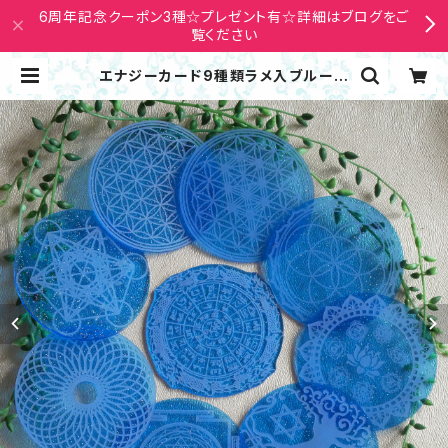
6周年記念クーポン3種☆プレゼント有☆詳細はブログをご
覧ください
エナジーカード9種類ラメ入ブルーア
クリル製 神聖幾何学模様 ヒーリング
浄化 瞑想 | Nana Avarock