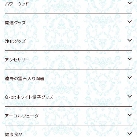
原石
パワーウッド
ブレスレット
ブレスレット
開運グッズ
キーホルダー・バッグチャーム
キーホルダー・ストラップ
エナジープレート
浄化グッズ
浄化トレー
置物
キーホルダー・バッグチャーム
天然石
アクセサリー
シートタイプ
浄化グッズ
ブレスレット
ホワイトセージ
アクセサリーホルダー
遠野の霊石入り陶器
ピアス・イヤリング・イヤーカフ
ピアス・イヤリング
パロサント
ピアス・イヤリング・イヤーカフ
食器・浄化皿
Q-bitホワイト量子グッズ
ネックレス
ネックレス
お香
キーホルダー・バッグチャーム
カッサ・ツボ押し
健康グッズ
アーユルヴェーダ
ヘアゴム
リング
天然木
ブレスレット
アクセサリー
カンサマッサージツール
健康食品