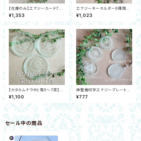
【在庫のみ】エナジーカード7種
エナジーキーホルダー6種類ラ
類ラメ入ブロンズゴールドアクリ
メ入ブルーアクリル製☆神聖幾
¥1,353
¥1,023
ル製 神聖幾何学模様 ヒーリン
何学模様ヒーリング浄化
グ 浄化 瞑想
【カタカムナウタヒ第5～7首】エ
神聖幾何学エナジープレートキ
ナジーカード神代文字ガラスカ
ーホルダー☆ガラスカラーアク
¥1,100
¥777
ラーアクリル製 ヒーリング 願望
リル製5種類
実現
セール中の商品