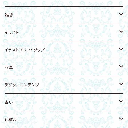
フェイシャル講座
雑貨
置物
ネックレス
植木鉢
健康食品
天然塩
雑貨
アンクレット
アンクレット
リング
健康ケア商品
無添加生コラーゲン
猫グッズ
イラスト
遠野の霊石入り陶器
龍体文字
ヘアゴム
アーユルヴェーダ
犬グッズ
動物・生き物
イラストプリントグッズ
猫
天然石付きイラスト・写真
雑貨
スカルグッズ
人物
Tシャツ
写真
猫科
リング
アート
イラストカード
開運・天使・神聖幾何学
バッグ
空・月・太陽・虹
デジタルコンテンツ
犬
置物
壁かけアート
花・自然
ファブリックボード
自然・山・植物・花
Music
占い
鳥
虹 レインボー
Ｔシャツ・衣類
龍グッズ
海・海の生き物
タオル
寺社仏閣
健康法
八百万の神開運歴 守護神鑑定書
化粧品