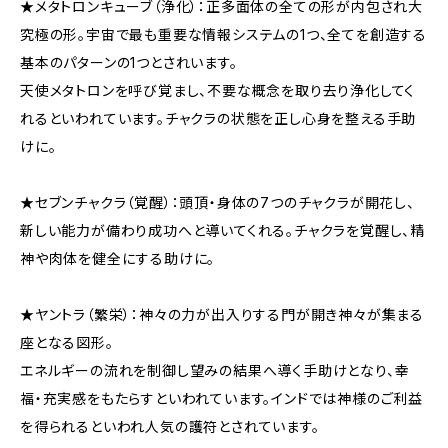
★メタトロンキューブ（浄化）：正多面体の全ての形が内包され大
究極の形。宇宙で最も重要な情報システムの1つ、全てを創造する
基本のパターンの1つとされいます。
天使メタトロンを呼び覚まし、不要な概念を取り去り浄化してく
れるといわれています。チャクラの状態を正し心身を整える手助
けに。
★セブンチャクラ（覚醒）：頭頂・身体の7つのチャクラが開花し、
新しい能力が備わり成功へと導いてくれる。チャクラを覚醒し、精
神や肉体を健全にする助けに。
★ヤントラ（繁栄）：神々の力が出入りする門が開き神々が集まる
座となる図形。
エネルギーの流れを制御し望みの結果へ導く手助けとなり、幸
福・充実感をもたらすといわれています。インドでは神様のご利益
を得られるといわれ人気の護符とされています。