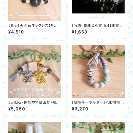
【希少！天照石ネックレス】サー
【写真「白龍と彩雲」B4】龍雲 虹
ジカルステンレスSUS304 スモ
色 空 南インド ダウンロード 開
¥4,510
¥1,650
ーキークォーツ・アクアオーラ水
運 高波動
晶 開運 日本銘石
【天照石・伊勢神宮御山杉・鞍馬
【銀龍キーホルダー】八郷雲龍
石付ペガサスキーホルダー】ム
石・十和田石・ターコイズ・ラピス
¥5,060
¥6,270
ーンストーン 陰陽 ゴールド シ
ラズリ・星型ソーダライト・水晶
ルバー開運 金運 邪気除け
日本銘石 開運 邪気除け