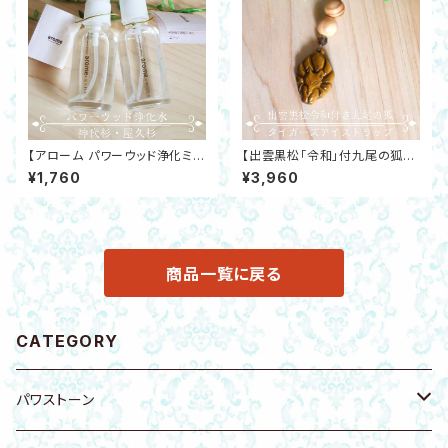
【アローム パワーウッド浄化ミス
【出雲黒松「令和」付九尾の狐ス
ト】神代杉・屋久杉 ウッドチップ・
トラップ】タイガーズアイ・スモー
¥1,760
¥3,960
遠野の霊石さざれ付きガラスス
キークォーツ開運 金運 邪気除
プレーボトル 邪気除け リラック
け
ス 虫除け
商品一覧に戻る
CATEGORY
パワストーン