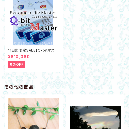
11日迄限定SALE【Q-bitマスタ
ー】据え置き型Q-bitホワイト量
¥610,060
子発生装置 最新機器☆数量限
定で豪華特典あり
6%OFF
その他の商品