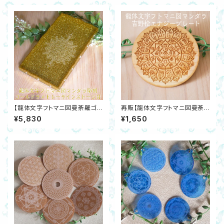
【龍体文字フトマニ図曼荼羅ゴー
再販【龍体文字フトマニ図曼荼
ルドラメトレー】スワロフスキー
羅】吉野桧エナジープレート 神
¥5,830
¥1,650
製大粒ラインストーン付 神代文
代文字 ヒーリング 開運
字 ヒーリング 開運