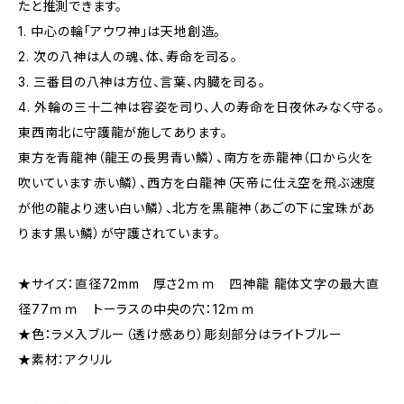
たと推測できます。
1. 中心の輪「アウワ神」は天地創造。
2. 次の八神は人の魂、体、寿命を司る。
3. 三番目の八神は方位、言葉、内臓を司る。
4. 外輪の三十二神は容姿を司り、人の寿命を日夜休みなく守る。
東西南北に守護龍が施してあります。
東方を青龍神（龍王の長男青い鱗）、南方を赤龍神（口から火を
吹いています赤い鱗）、西方を白龍神（天帝に仕え空を飛ぶ速度
が他の龍より速い白い鱗）、北方を黒龍神（あごの下に宝珠があ
ります黒い鱗）が守護されています。
★サイズ：直径72mm 厚さ2ｍｍ 四神龍 龍体文字の最大直
径77ｍｍ トーラスの中央の穴：12ｍｍ
★色：ラメ入ブルー（透け感あり）彫刻部分はライトブルー
★素材：アクリル