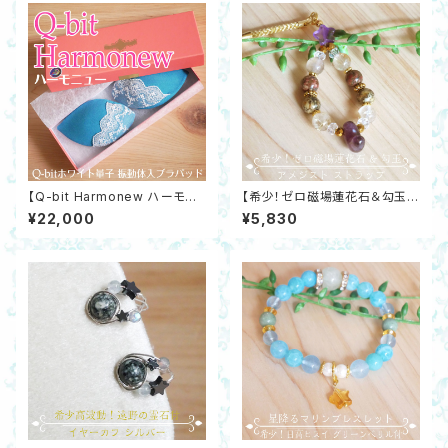
【Q-bit Harmonew ハーモニ
【希少！ゼロ磁場蓮花石＆勾玉ア
ュウ】Q-bitホワイト量子振動体
メジスト付ストラップ】ルチルクォ
¥22,000
¥5,830
入りブラパッド抗菌防臭加工 乳
ーツ・ヘマタイト・水晶 開運 邪
がん予防 コラーゲン ハリUP
気除け