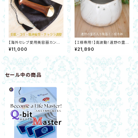
【海外セレブ愛用美容器カンサ
【Ｉ様専用！】高波動！遠野の霊石
ワンド】アーユルヴェーダ精神疲
入り陶器ミニ植木鉢・吉野桧木
¥11,000
¥21,890
労・チャクラ調整・コリ非電動フ
札付き/ハート猫カッサ/カンサワ
ェイシャルケア
ンド3点セット
セール中の商品