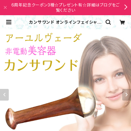
6周年記念クーポン3種☆プレゼント有☆詳細はブログをご
覧ください
カンサワンド オンラインフェイシャル
講座 アーユルヴェーダ精神疲労・チャ
クラ調整・コリ非電動美容器 | Nana
Avarock