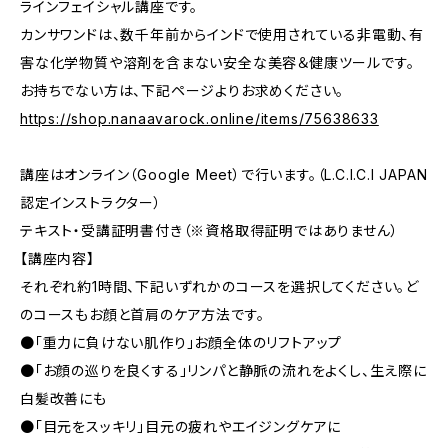
ラインフェイシャル講座です。
カンサワンドは、数千年前からインドで使用されている非電動、有
害な化学物質や溶剤を含まない安全な美容＆健康ツールです。
お持ちでない方は、下記ページよりお求めください。
https://shop.nanaavarock.online/items/75638633
講座はオンライン（Google Meet）で行います。（L.C.I.C.I JAPAN
認定インストラクター）
テキスト・受講証明書付き（※資格取得証明ではありません）
【講座内容】
それぞれ約1時間、下記いずれかのコースを選択してください。ど
のコースもお顔と首肩のケア方法です。
●「重力に負けない肌作り」お顔全体のリフトアップ
●「お顔の巡りを良くする」リンパと静脈の流れをよくし、生え際に
白髪改善にも
●「目元をスッキリ」目元の疲れやエイジングケアに