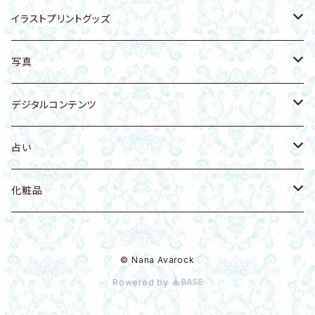
遠野の霊石入り陶器
龍体文字
ヘアゴム
アーユルヴェーダ
犬グッズ
動物・生き物
イラストプリントグッズ
猫
天然石付きイラスト・写真
雑貨
スカルグッズ
人物
Tシャツ
写真
猫科
リング
アート
イラストカード
開運・天使・神聖幾何学
バッグ
空・月・太陽・虹
デジタルコンテンツ
犬
置物
壁かけアート
花・自然
ファブリックボード
自然・山・植物・花
Music
占い
鳥
虹 レインボー
Ｔシャツ・衣類
龍グッズ
海・海の生き物
タオル
寺社仏閣
健康法
八百万の神開運歴 守護神鑑定書
化粧品
花 フラワー
化粧品
アマビエグッズ
神獣・幻獣・伝説の生き物
アクリルグッズ
写真
八百万の神開運歴 密霊鑑定書
DIAMO（ダイヤモンドパウダー入）
© Nana Avarock
龍・ドラゴン
モビール
Q-bitホワイト量子
Powered by
ユニコーン・ペガサス