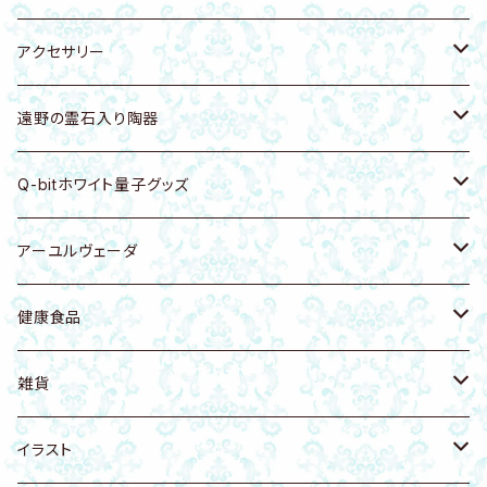
浄化トレー
置物
キーホルダー・バッグチャーム
天然石
アクセサリー
シートタイプ
浄化グッズ
ブレスレット
ホワイトセージ
アクセサリーホルダー
遠野の霊石入り陶器
ピアス・イヤリング・イヤーカフ
ピアス・イヤリング
パロサント
ピアス・イヤリング・イヤーカフ
食器・浄化皿
Q-bitホワイト量子グッズ
ネックレス
ネックレス
お香
キーホルダー・バッグチャーム
カッサ・ツボ押し
健康グッズ
アーユルヴェーダ
ヘアゴム
リング
天然木
ブレスレット
アクセサリー
カンサマッサージツール
健康食品
フェイシャル講座
雑貨
置物
ネックレス
植木鉢
健康食品
天然塩
雑貨
アンクレット
アンクレット
リング
健康ケア商品
無添加生コラーゲン
猫グッズ
イラスト