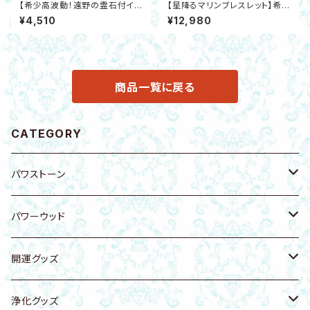
【希少高波動！遠野の霊石付イヤ
【星降るマリンブレスレット】希
ーカフ】アクアマリン・ラブラドラ
少！日高ヒスイ・グリーンベリル・
¥4,510
¥12,980
イト・星型ヘマタイト 開運 健康
アクアマリン・ラリマー・シトリ
邪気除け
ン・シェルパール 金運 恋愛運 邪
気除け
商品一覧に戻る
CATEGORY
パワストーン
原石
パワーウッド
ブレスレット
ブレスレット
開運グッズ
キーホルダー・バッグチャーム
キーホルダー・ストラップ
エナジープレート
浄化グッズ