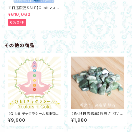
11日迄限定SALE【Q-bitマスタ
ー】据え置き型Q-bitホワイト量
¥610,060
子発生装置 最新機器☆数量限
定で豪華特典あり
6%OFF
その他の商品
【Q-bit チャクラシール8種類セ
【希少！日高翡翠】原石さざれ10
ット】トルマリン・特殊鉱石入り
0ｇ 開運 飛躍 浄化
¥9,900
¥1,980
チャクラ調整 コリや痛み 気の巡
りに Q-bitホワイト量子