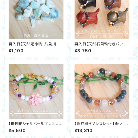
再入荷【天然記念物！糸魚川翡
再入荷【天然石首輪付きパワー
翠】原石さざれ20ｇ ジェダイト
ウッド宝来猫4種】金運・勝負運・
¥1,100
¥3,750
開運 邪気除け
浄化・厄除けテラヘルツ北投石
淡水パール 開運
【珊瑚花シェルパールブレスレッ
【岩戸開きブレスレット】希少！天
ト】オーロラクォーツ・ルビー・ラ
照石・おのころ水晶・山形めの
¥5,500
¥13,310
ベンダーアメジスト開運 邪気除
う・サンストーン・戸隠石 日本銘
け
石正規品 開運 活性 邪気除け