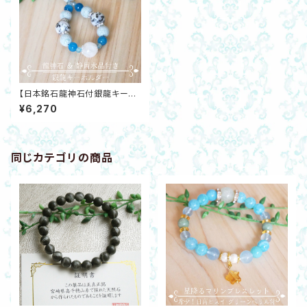
【日本銘石龍神石付銀龍キーホ
ルダー】十和田石・八郷雲龍石ア
¥6,270
パタイトキャッツアイ静岡水晶・
龍紋メノウ開運 邪気除け
同じカテゴリの商品