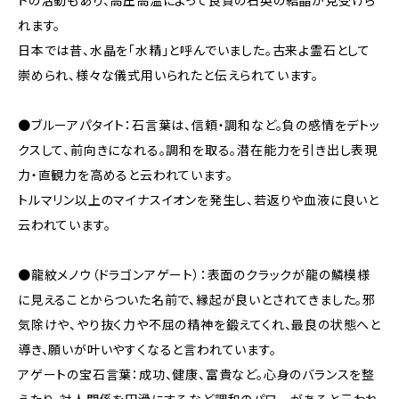
トの活動もあり、高圧高温によって良質の石英の結晶が見受けら
れます。
日本では昔、水晶を「水精」と呼んでいました。古来よ霊石として
崇められ、様々な儀式用いられたと伝えられています。
●ブルーアパタイト：石言葉は、信頼・調和など。負の感情をデトッ
クスして、前向きになれる。調和を取る。潜在能力を引き出し表現
力・直観力を高めると云われています。
トルマリン以上のマイナスイオンを発生し、若返りや血液に良いと
云われています。
●龍紋メノウ（ドラゴンアゲート）：表面のクラックが龍の鱗模様
に見えることからついた名前で、縁起が良いとされてきました。邪
気除けや、やり抜く力や不屈の精神を鍛えてくれ、最良の状態へと
導き、願いが叶いやすくなると言われています。
アゲートの宝石言葉：成功、健康、富貴など。心身のバランスを整