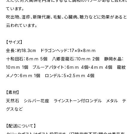
えたり、対人関係を円滑にするなど調和のパワーがあると云われ
ています。
吹出物、湿疹、新陳代謝、毛髪、心臓病、聴力などに効果があると
云われています。
【サイズ】
全長：約18.3cm ドラゴンヘッド：17×9×8ｍｍ
十和田石：8ｍｍ 5個 八郷雲龍石：10ｍｍ 2個 静岡水晶：
10ｍｍ 1個 ブルーアパタイト：6ｍｍ 4個・4ｍｍ 4個 龍紋
メノウ：6ｍｍ 1個 ロンデル：5×2.5ｍｍ 4個
【素材】
天然石 シルバー花座 ラインストーン付ロンデル メタル テ
グスなど
【配送について】