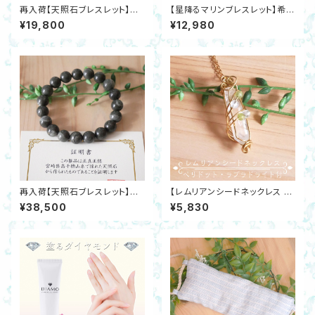
再入荷【天照石ブレスレット】高
【星降るマリンブレスレット】希
千穂の神秘8ｍｍ天岩戸神話
少！日高ヒスイ・グリーンベリル・
¥19,800
¥12,980
天孫降臨 開運・活性・邪気除け
アクアマリン・ラリマー・シトリ
ン・シェルパール 金運 恋愛運 邪
気除け
再入荷【天照石ブレスレット】高
【レムリアンシードネックレス ペ
千穂の神秘10ｍｍ遠野の霊石
リドット・ラブラドライト付き】サ
¥38,500
¥5,830
さざれ付き 開運・活性・邪気除
ージカルステンレスSUS304 G
け・健康
oldワイヤー 開運