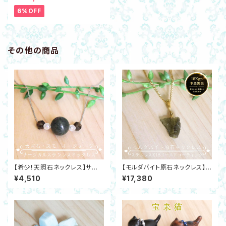
子発生装置 最新機器☆数量限
定で豪華特典あり
6%OFF
その他の商品
【希少！天照石ネックレス】サー
【モルダバイト原石ネックレス】テ
ジカルステンレスSUS304 スモ
クタイト ステンレスK18ゴールド
¥4,510
¥17,380
ーキークォーツ・アクアオーラ水
コーティングチェーン 開運 ヒー
晶 開運 日本銘石
リング 邪気除け