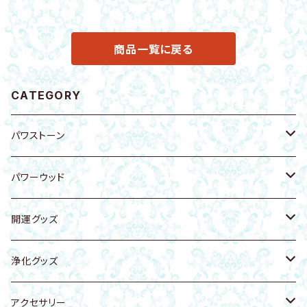
商品一覧に戻る
CATEGORY
パワストーン
原石
パワーウッド
ブレスレット
ブレスレット
開運グッズ
キーホルダー・バッグチャーム
キーホルダー・ストラップ
エナジープレート
浄化グッズ
浄化トレー
置物
キーホルダー・バッグチャーム
天然石
アクセサリー