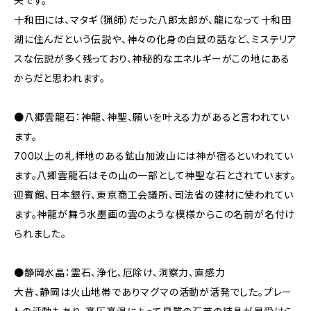
夫です。
十和田には、マタギ（猟師）だった八郎太郎が、龍になって十和田
湖に住んだという伝説や、神々の化身の白鼠の話など、ミステリア
スな伝説が多く残っており、神秘的なエネルギーがこの地にある
からだと思われます。
●八郷雲龍石：神龍、神聖、願いを叶える力があると言われてい
ます。
700以上の礼拝地のある鉱山加波山には神が宿るといわれてい
ます。八郷雲龍石はその山の一部として神聖な石とされています。
迎賓館、日本銀行、東京商工会議所、司法省の建材に使われてい
ます。神龍が舞う水墨画の雲のような模様からこの名前が名付け
られました。
●静岡水晶：霊石、浄化、厄除け、洞察力、直感力
大昔、静岡は火山地帯でありマグマの活動が活発でした。プレー