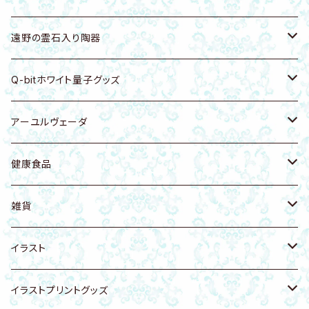
シートタイプ
浄化グッズ
ブレスレット
ホワイトセージ
アクセサリーホルダー
遠野の霊石入り陶器
ピアス・イヤリング・イヤーカフ
ピアス・イヤリング
パロサント
ピアス・イヤリング・イヤーカフ
食器・浄化皿
Q-bitホワイト量子グッズ
ネックレス
ネックレス
お香
キーホルダー・バッグチャーム
カッサ・ツボ押し
健康グッズ
アーユルヴェーダ
ヘアゴム
リング
天然木
ブレスレット
アクセサリー
カンサマッサージツール
健康食品
フェイシャル講座
雑貨
置物
ネックレス
植木鉢
健康食品
天然塩
雑貨
アンクレット
アンクレット
リング
健康ケア商品
無添加生コラーゲン
猫グッズ
イラスト
遠野の霊石入り陶器
龍体文字
ヘアゴム
アーユルヴェーダ
犬グッズ
動物・生き物
イラストプリントグッズ