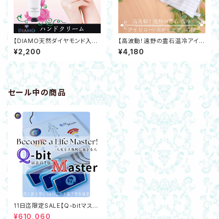
【DIAMO天然ダイヤモンド入ハ
【高波動！遠野の霊石温冷アイピ
ンドクリーム】0.1 ct塗るダイヤ
ロー/ボディケア麻100】高浄化！
¥2,200
¥4,180
モンド ラベンダーの香り アンチ
遠赤外線マイナスイオン発生 銘
エイジング
石 原石 SDGs
セール中の商品
11日迄限定SALE【Q-bitマスタ
ー】据え置き型Q-bitホワイト量
¥610,060