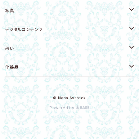
猫
天然石付きイラスト・写真
雑貨
スカルグッズ
人物
Tシャツ
写真
猫科
リング
アート
イラストカード
開運・天使・神聖幾何学
バッグ
空・月・太陽・虹
デジタルコンテンツ
犬
置物
壁かけアート
花・自然
ファブリックボード
自然・山・植物・花
Music
占い
鳥
虹 レインボー
Ｔシャツ・衣類
龍グッズ
海・海の生き物
タオル
寺社仏閣
健康法
八百万の神開運歴 守護神鑑定書
化粧品
花 フラワー
化粧品
アマビエグッズ
神獣・幻獣・伝説の生き物
アクリルグッズ
写真
八百万の神開運歴 密霊鑑定書
DIAMO（ダイヤモンドパウダー入）
© Nana Avarock
龍・ドラゴン
モビール
Q-bitホワイト量子
Powered by
ユニコーン・ペガサス
アクセサリーホルダー