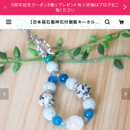
6周年記念クーポン3種☆プレゼント有☆詳細はブログをご
覧ください
【日本銘石龍神石付銀龍キーホルダ
ー】十和田石・八郷雲龍石アパタイト
キャッツアイ静岡水晶・龍紋メノウ開
運 邪気除け | Nana Avarock